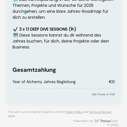
Themen, Projekte und Wünsche für 2026
durchgehen, um eine klare Jahres-Roadmap für
dich zu erstellen.
3 x 1:1 DEEP DIVE SESSIONS (1h)
Diese Sessions kannst du dir während des
Jahres buchen, für dich, deine Projekte oder dein
Business.
Gesamtzahlung
Year of Alchemy Jahres Begleitung
€0
Alle Preise in EUR
This site is protected by hCaptcha and its
Privacy Policy
and
Terms of Service
apply.
Thri
Präsentiert von
© 2026+